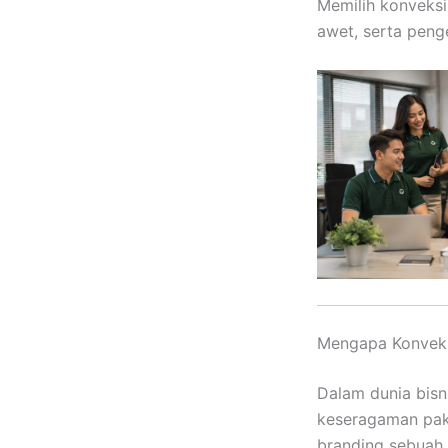
Memilih konveksi
awet, serta peng
Mengapa Konveks
Dalam dunia bis
keseragaman paka
branding sebuah 