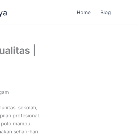
ya
Home
Blog
alitas |
agam
unitas, sekolah,
lan profesional.
s polo mampu
kan sehari-hari.