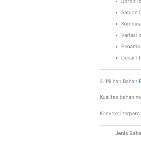
Bordir 
Sablon D
Kombina
Variasi 
Penamba
Desain f
2. Pilihan Bahan
Kualitas bahan m
Konveksi terperc
Jenis Bah