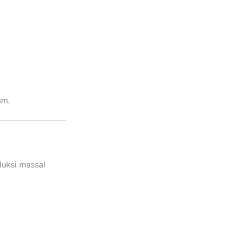
am.
uksi massal