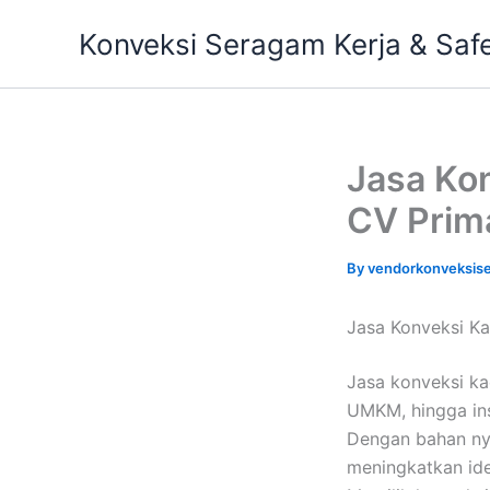
Skip
Konveksi Seragam Kerja & Saf
to
content
Jasa Kon
CV Prim
By
vendorkonveksis
Jasa Konveksi Ka
Jasa konveksi kao
UMKM, hingga ins
Dengan bahan ny
meningkatkan ide