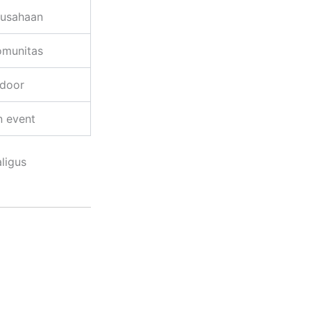
rusahaan
omunitas
tdoor
n event
ligus