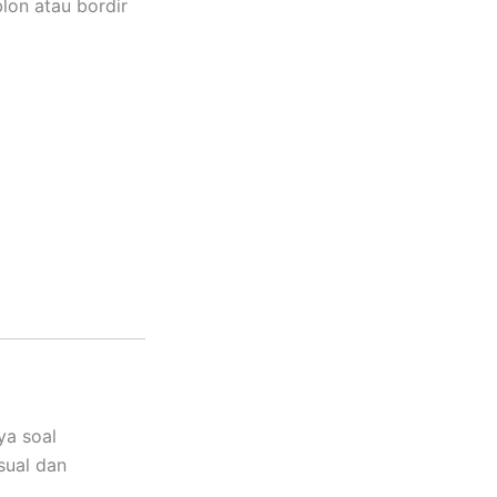
lon atau bordir
ya soal
sual dan