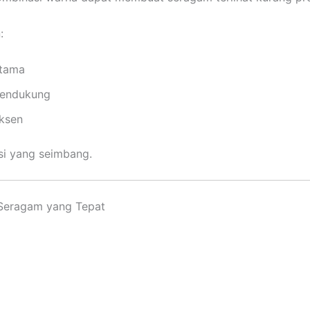
:
tama
pendukung
ksen
i yang seimbang.
Seragam yang Tepat