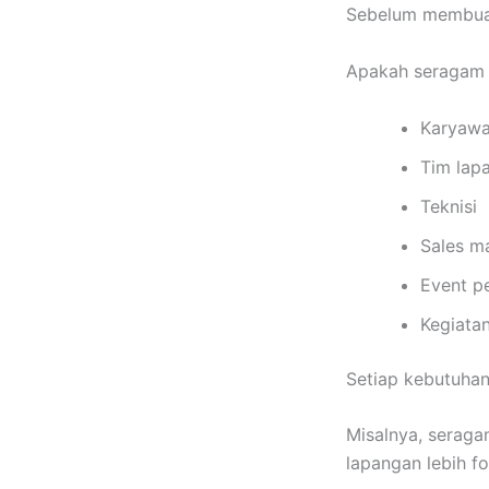
Sebelum membuat
Apakah seragam 
Karyawa
Tim lap
Teknisi
Sales m
Event p
Kegiata
Setiap kebutuhan
Misalnya, serag
lapangan lebih f