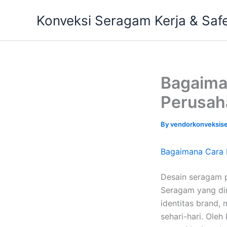
Skip
Konveksi Seragam Kerja & Saf
to
content
Bagaima
Perusah
By
vendorkonveksis
Bagaimana Cara 
Desain seragam 
Seragam yang di
identitas brand
sehari-hari. Ole