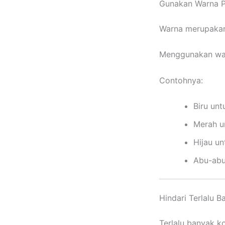
Gunakan Warna 
Warna merupakan 
Menggunakan war
Contohnya:
Biru unt
Merah u
Hijau u
Abu-abu
Hindari Terlalu 
Terlalu banyak k