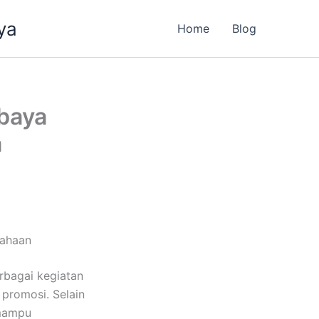
ya
Home
Blog
abaya
a
sahaan
erbagai kegiatan
 promosi. Selain
 mampu