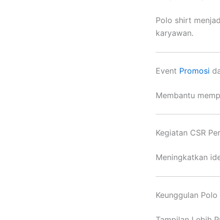
Polo shirt menja
karyawan.
Event
Promosi
da
Membantu memper
Kegiatan CSR Pe
Meningkatkan ide
Keunggulan Polo 
Tampilan Lebih P