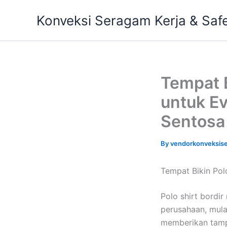
Skip
Konveksi Seragam Kerja & Saf
to
content
Tempat B
untuk Ev
Sentosa
By
vendorkonveksis
Tempat Bikin Polo
Polo shirt bordir
perusahaan, mulai
memberikan tampi