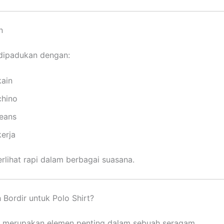
n
 dipadukan dengan:
kain
chino
jeans
erja
rlihat rapi dalam berbagai suasana.
Bordir untuk Polo Shirt?
 merupakan elemen penting dalam sebuah seragam.