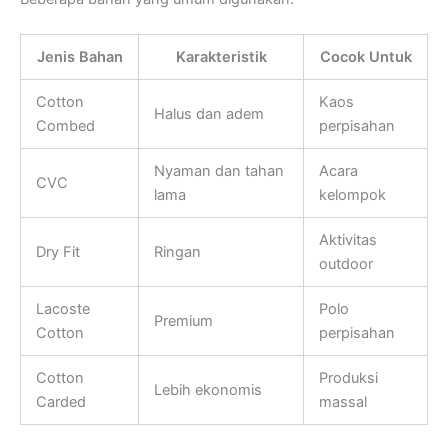
Jenis Bahan
Karakteristik
Cocok Untuk
Cotton
Kaos
Halus dan adem
Combed
perpisahan
Nyaman dan tahan
Acara
CVC
lama
kelompok
Aktivitas
Dry Fit
Ringan
outdoor
Lacoste
Polo
Premium
Cotton
perpisahan
Cotton
Produksi
Lebih ekonomis
Carded
massal