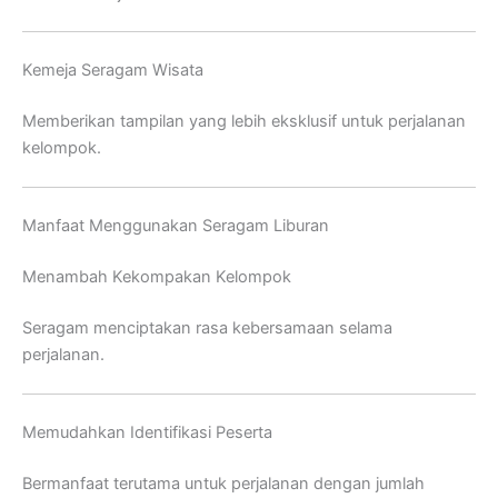
Kemeja Seragam Wisata
Memberikan tampilan yang lebih eksklusif untuk perjalanan
kelompok.
Manfaat Menggunakan Seragam Liburan
Menambah Kekompakan Kelompok
Seragam menciptakan rasa kebersamaan selama
perjalanan.
Memudahkan Identifikasi Peserta
Bermanfaat terutama untuk perjalanan dengan jumlah