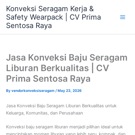
Skip
Konveksi Seragam Kerja &
to
Safety Wearpack | CV Prima
content
Sentosa Raya
Jasa Konveksi Baju Seragam
Liburan Berkualitas | CV
Prima Sentosa Raya
By
vendorkonveksiseragam
/
May 23, 2026
Jasa Konveksi Baju Seragam Liburan Berkualitas untuk
Keluarga, Komunitas, dan Perusahaan
Konveksi baju seragam liburan menjadi pilihan ideal untuk
menciptakan momen liburan yang lebih seru, kompak, dan