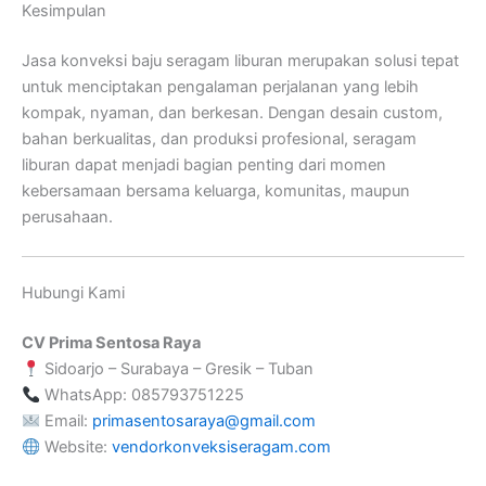
Kesimpulan
Jasa konveksi baju seragam liburan merupakan solusi tepat
untuk menciptakan pengalaman perjalanan yang lebih
kompak, nyaman, dan berkesan. Dengan desain custom,
bahan berkualitas, dan produksi profesional, seragam
liburan dapat menjadi bagian penting dari momen
kebersamaan bersama keluarga, komunitas, maupun
perusahaan.
Hubungi Kami
CV Prima Sentosa Raya
Sidoarjo – Surabaya – Gresik – Tuban
WhatsApp: 085793751225
Email:
primasentosaraya@gmail.com
Website:
vendorkonveksiseragam.com