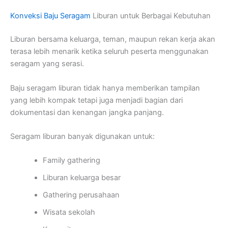
Konveksi Baju Seragam
Liburan untuk Berbagai Kebutuhan
Liburan bersama keluarga, teman, maupun rekan kerja akan
terasa lebih menarik ketika seluruh peserta menggunakan
seragam yang serasi.
Baju seragam liburan tidak hanya memberikan tampilan
yang lebih kompak tetapi juga menjadi bagian dari
dokumentasi dan kenangan jangka panjang.
Seragam liburan banyak digunakan untuk:
Family gathering
Liburan keluarga besar
Gathering perusahaan
Wisata sekolah