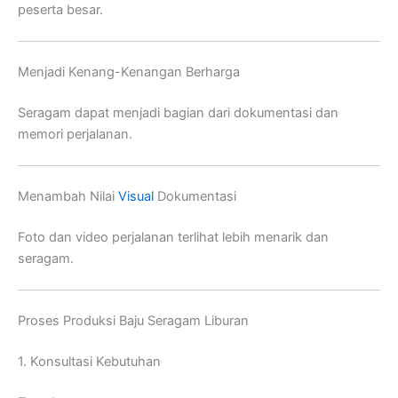
peserta besar.
Menjadi Kenang-Kenangan Berharga
Seragam dapat menjadi bagian dari dokumentasi dan
memori perjalanan.
Menambah Nilai
Visual
Dokumentasi
Foto dan video perjalanan terlihat lebih menarik dan
seragam.
Proses Produksi Baju Seragam Liburan
1. Konsultasi Kebutuhan