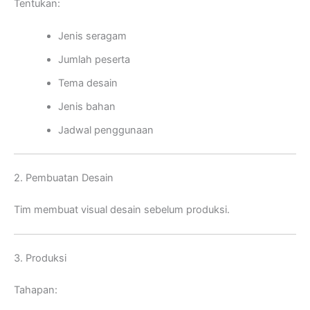
Tentukan:
Jenis seragam
Jumlah peserta
Tema desain
Jenis bahan
Jadwal penggunaan
2. Pembuatan Desain
Tim membuat visual desain sebelum produksi.
3. Produksi
Tahapan: