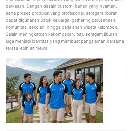
berkesan. Dengan desain custom, bahan yang nyaman,
serta proses produksi yang profesional, seragam liburan
dapat digunakan untuk keluarga, gathering perusahaan,
komunitas, sekolah, hingga perjalanan wisata kelompok.
Selain meningkatkan kekompakan, baju seragam liburan
juga menjadi identitas yang membuat pengalaman bersama
terasa lebih istimewa.