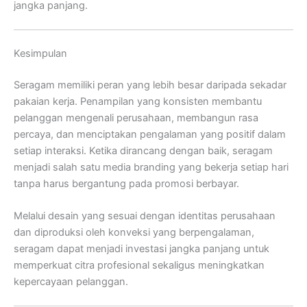
jangka panjang.
Kesimpulan
Seragam memiliki peran yang lebih besar daripada sekadar
pakaian kerja. Penampilan yang konsisten membantu
pelanggan mengenali perusahaan, membangun rasa
percaya, dan menciptakan pengalaman yang positif dalam
setiap interaksi. Ketika dirancang dengan baik, seragam
menjadi salah satu media branding yang bekerja setiap hari
tanpa harus bergantung pada promosi berbayar.
Melalui desain yang sesuai dengan identitas perusahaan
dan diproduksi oleh konveksi yang berpengalaman,
seragam dapat menjadi investasi jangka panjang untuk
memperkuat citra profesional sekaligus meningkatkan
kepercayaan pelanggan.