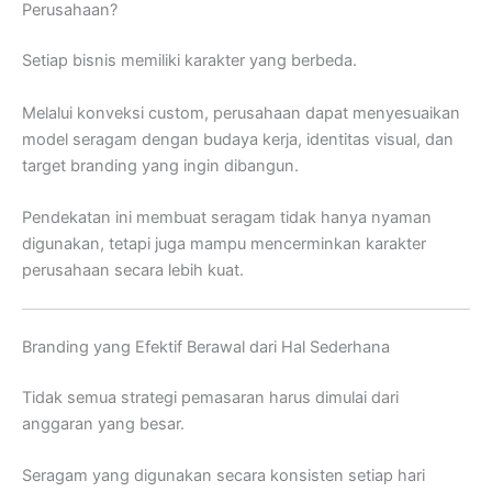
Perusahaan?
Setiap bisnis memiliki karakter yang berbeda.
Melalui konveksi custom, perusahaan dapat menyesuaikan
model seragam dengan budaya kerja, identitas visual, dan
target branding yang ingin dibangun.
Pendekatan ini membuat seragam tidak hanya nyaman
digunakan, tetapi juga mampu mencerminkan karakter
perusahaan secara lebih kuat.
Branding yang Efektif Berawal dari Hal Sederhana
Tidak semua strategi pemasaran harus dimulai dari
anggaran yang besar.
Seragam yang digunakan secara konsisten setiap hari