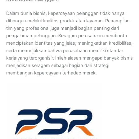
Dalam dunia bisnis, kepercayaan pelanggan tidak hanya
dibangun melalui kualitas produk atau layanan. Penampilan
tim yang profesional juga menjadi bagian penting dari
pengalaman pelanggan. Seragam perusahaan membantu
menciptakan identitas yang jelas, meningkatkan kredibilitas,
serta menunjukkan bahwa perusahaan memiliki standar
kerja yang terorganisir. Inilah alasan mengapa banyak bisnis
menjadikan seragam sebagai bagian dari strategi
membangun kepercayaan terhadap merek.