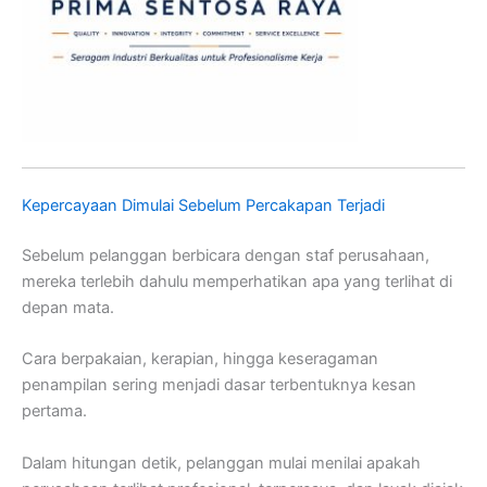
Kepercayaan Dimulai Sebelum Percakapan Terjadi
Sebelum pelanggan berbicara dengan staf perusahaan,
mereka terlebih dahulu memperhatikan apa yang terlihat di
depan mata.
Cara berpakaian, kerapian, hingga keseragaman
penampilan sering menjadi dasar terbentuknya kesan
pertama.
Dalam hitungan detik, pelanggan mulai menilai apakah