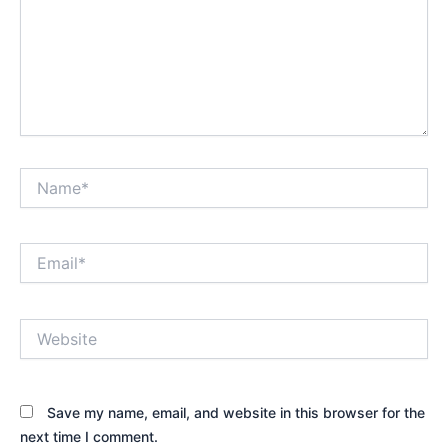
Name*
Email*
Website
Save my name, email, and website in this browser for the
next time I comment.