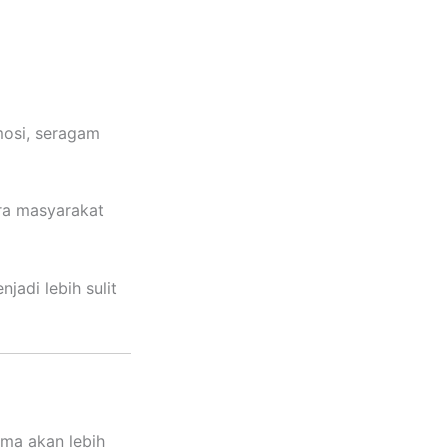
mosi, seragam
ara masyarakat
jadi lebih sulit
ama akan lebih