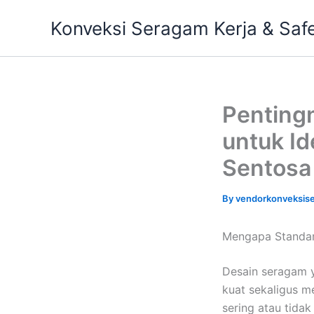
Skip
Konveksi Seragam Kerja & Saf
to
content
Penting
untuk Id
Sentosa
By
vendorkonveksis
Mengapa Standar
Desain seragam 
kuat sekaligus m
sering atau tida