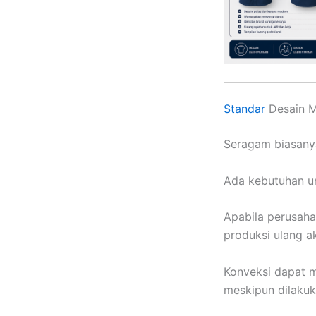
Standar
Desain M
Seragam biasanya
Ada kebutuhan u
Apabila perusaha
produksi ulang a
Konveksi dapat m
meskipun dilaku