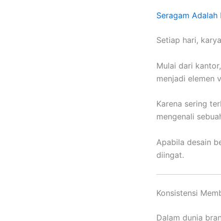
Seragam Adalah I
Setiap hari, kar
Mulai dari kanto
menjadi elemen vi
Karena sering te
mengenali sebua
Apabila desain be
diingat.
Konsistensi Memb
Dalam dunia bran