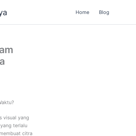
ya
Home
Blog
gam
a
Waktu?
 visual yang
yang terlalu
 membuat citra