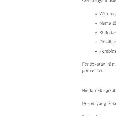
Contohnya melalu
Warna a
Nama div
Kode bor
Detail p
Kombinas
Pendekatan ini m
perusahaan.
Hindari Mengikut
Desain yang terl